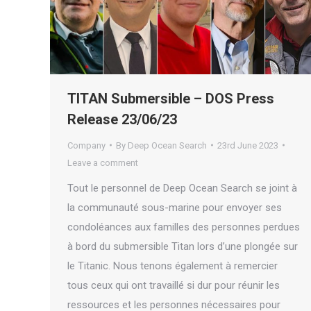
TITAN Submersible – DOS Press
Release 23/06/23
Company
By
Deep Ocean Search
23rd June 2023
Leave a comment
Tout le personnel de Deep Ocean Search se joint à
la communauté sous-marine pour envoyer ses
condoléances aux familles des personnes perdues
à bord du submersible Titan lors d’une plongée sur
le Titanic. Nous tenons également à remercier
tous ceux qui ont travaillé si dur pour réunir les
ressources et les personnes nécessaires pour