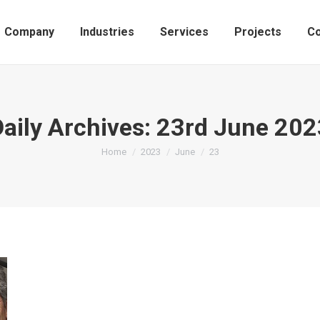
Company
Industries
Services
Projects
Co
Daily Archives:
23rd June 202
You are here:
Home
2023
June
23